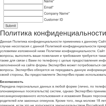
Name*
Email*
Company Name*
Customer ID
Submit
Политика конфиденциальности
Данная Политика конфиденциальности применима к данному Сайту.
случае несогласия с данной Политикой конфиденциальности прекр
условиями изложенной ниже Политики конфиденциальности. Сайт о
вопросы, выполнять ваши пожелания и требования требуется така
также для связи с Вами по телефону с целью предоставления инф
заполненной на сайте формы ЭкспертВиз может потребоваться св
вопросы. ЭкспертВиз обязуется не передавать данную информаци
своей стороны, Вы предоставляете ЭкспертВиз право использов
Безопасность
Передача персональных данных в любой форме (лично, по телефон
злонамеренных посягательств) систем, однако ЭкспертВиз прини
несанкционированного использования и искажения Ваших персона
родителей или законных опекунов. Кроме того, лица моложе 18 ле
опекунов, если это не допускается законодательством Российской