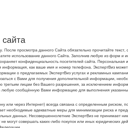
 сайта
 После просмотра данного Сайта обязательно прочитайте текст, 
атите использование данного Сайта. Заполнив любую из форм и и
храняет конфиденциальность посетителей сайта. Персональная ин
я информация, как ваше имя и номер телефона. ЭкспертВиз может
ормации о предлагаемых ЭкспертВиз услугах и рекламных кампани
язаться с Вами для получения дополнительной информации, необ
ю третьим лицам без Вашего разрешения, за исключением информ
ать любую сообщѐнную Вами информацию для выполнения указанны
у или через Интернет) всегда связана с определенным риском, п
мает необходимые адекватные меры для минимизации риска и пред
льных данных. Несовершеннолетние ЭкспертВиз не принимает ника
т не могут совершать каких-либо покупок или иных юридических де
 Федерации.