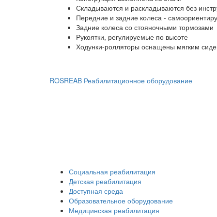
Складываются и раскладываются без инст
Передние и задние колеса - самоориенти
Задние колеса со стояночными тормозами
Рукоятки, регулируемые по высоте
Ходунки-ролляторы оснащены мягким сиден
ROSREAB Реабилитационное оборудование
+7 (391) 203 53 21
+7 (938) 484-73-33
info@rosreab.ru
Социальная реабилитация
Детская реабилитация
Доступная среда
Образовательное оборудование
Медицинская реабилитация