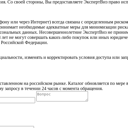
ия. Со своей стороны, Вы предоставляете ЭкспертВиз право и
фону или через Интернет) всегда связана с определенным риск
 принимает необходимые адекватные меры для минимизации риск
ональных данных. Несовершеннолетние ЭкспертВиз не принимае
8 лет не могут совершать каких-либо покупок или иных юридиче
м Российской Федерации.
льности, изменять и корректировать условия доступа или запре
ставленном на российском рынке. Каталог обновляется по мере
у запросу в течении 24 часов с момента обращения.