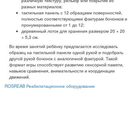
различную текстуру, рельеф или покрытие из
разных материалов;
тактильная панель с 12 образцами поверхностей,
полностью соответствующими фактурам бочонков и
пронумерованными от 1 до 12;
деревянный лоток для хранения размером 20 × 20
× 5,3 см.
Во время занятий ребёнку предлагается исследовать
образец на тактильной панели одной рукой и подобрать
другой рукой бочонок с аналогичной фактурой. Такой
формат игры способствует развитию сенсорной памяти,
навыков сравнения, внимательности и координации
движений.
ROSREAB Реабилитационное оборудование
+7 (391) 203 53 21
+7 (938) 484-73-33
info@rosreab.ru