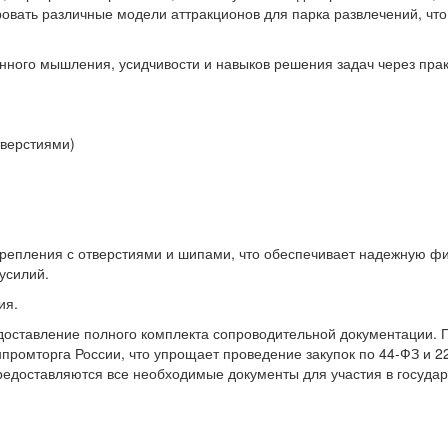
овать различные модели аттракционов для парка развлечений, что
нного мышления, усидчивости и навыков решения задач через прак
тверстиями)
пления с отверстиями и шипами, что обеспечивает надежную фик
усилий.
ия.
доставление полного комплекта сопроводительной документации.
ромторга России, что упрощает проведение закупок по 44-ФЗ и 22
редоставляются все необходимые документы для участия в государ