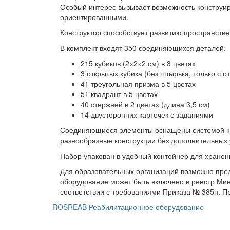
Особый интерес вызывает возможность конструир
ориентированными.
Конструктор способствует развитию пространстве
В комплект входят 350 соединяющихся деталей:
215 кубиков (2×2×2 см) в 8 цветах
3 открытых кубика (без штырька, только с о
41 треугольная призма в 5 цветах
51 квадрант в 5 цветах
40 стержней в 2 цветах (длина 3,5 см)
14 двусторонних карточек с заданиями
Соединяющиеся элементы оснащены системой кре
разнообразные конструкции без дополнительных 
Набор упакован в удобный контейнер для хранен
Для образовательных организаций возможно пре
оборудование может быть включено в реестр Минп
соответствии с требованиями Приказа № 385н. П
ROSREAB Реабилитационное оборудование
+7 (391) 203 53 21