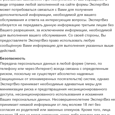
виде отправки любой заполненной на сайте формы ЭкспертВиз
может потребоваться связаться с Вами для получения
дополнительной информации, необходимой для вашего
обслуживания и ответа на интересующие вопросы. ЭкспертВиз
обязуется не передавать данную информацию третьим лицам без
Вашего разрешения, за исключением информации, необходимой
для выполнения вашего обслуживания. Со своей стороны, Вы
предоставляете ЭкспертВиз право использовать любую
сообщѐнную Вами информацию для выполнения указанных выше
действий.
Безопасность
Передача персональных данных в любой форме (лично, по
телефону или через Интернет) всегда связана с определенным
риском, поскольку не существует абсолютно надежных
(защищенных от злонамеренных посягательств) систем, однако
ЭкспертВиз принимает необходимые адекватные меры для
минимизации риска и предотвращения несанкционированного
доступа, несанкционированного использования и искажения
Ваших персональных данных. Несовершеннолетние ЭкспертВиз не
принимает никакой информации от лиц моложе 18 лет без
согласия их родителей или законных опекунов. Кроме того, лица
моложе 18 лет не могут совершать каких-либо покупок или иных