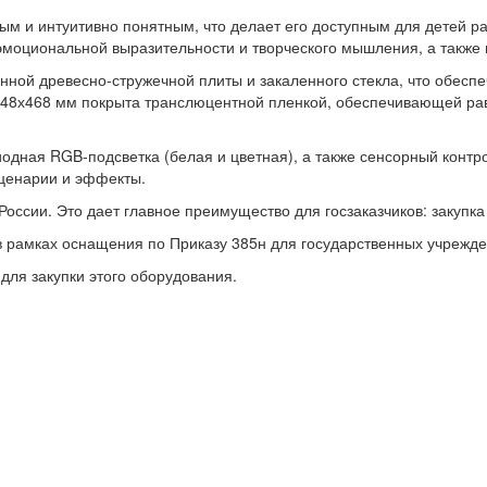
м и интуитивно понятным, что делает его доступным для детей ра
эмоциональной выразительности и творческого мышления, а также 
ной древесно-стружечной плиты и закаленного стекла, что обеспе
748х468 мм покрыта транслюцентной пленкой, обеспечивающей ра
одиодная RGB-подсветка (белая и цветная), а также сенсорный кон
ценарии и эффекты.
ссии. Это дает главное преимущество для госзаказчиков: закупка
в рамках оснащения по Приказу 385н для государственных учрежд
ля закупки этого оборудования.