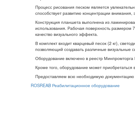
Процесс рисования песком является увлекательны
способствует развитию концентрации внимания, 
Конструкция планшета выполнена из ламинирован
использования. Рабочая поверхность размером 
качество визуального эффекта.
В комплект входит кварцевый песок (2 кг), свет
позволяющий создавать различные визуальные с
Оборудование включено в реестр Минпромторга Ро
Кроме того, оборудование может приобретаться 
Предоставляем всю необходимую документацию д
ROSREAB Реабилитационное оборудование
+7 (391) 203 53 21
+7 (938) 484-73-33
info@rosreab.ru