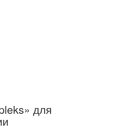
leks» для
ии