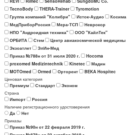
REVI
Rimec
SensoRehab
SungdoMC Со.
TecnoBody
THERA-Trainer
Tyromotion
Группа компаний "Колибри"
Исток-Аудио
Косима
МедПриборРоссия
Мера-ТСП
Неврокор
НПО "Андроидная техника"
ООО "КайлТек"
ОРБИТА
Стем
Центр авиакосмической медицины
Экзоатлет
ЭлИн-Мед
Приказ №788н от 31 июля 2020 г.
Hocoma
proxomed Medizintechnik
Kinetec
Мадин
MOTOmed
Ormed
Орторент
BEKA Hospitec
Ценовая категория
Премиум
Стандарт
Эконом
Страна
Импорт
Россия
Наличие регистрационного удостоверения
Да
Нет
Приказы
Приказ №90н от 22 февраля 2019 г.
Приказ №878н от 23 октября 2019 г.