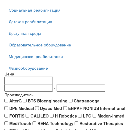
Социальная реабилитация
Детская реабилитация
Доступная среда
Образовательное оборудование
Медицинская реабилитация
Физиооборудование
Цена
-
Производитель
AlterG
BTS Bioengineering
Chattanooga
DPE Medical
Dyaco Med
ENRAF NONIUS International
FORTIS
GALILEO
H Robotics
LPG
Meden-Inmed
MediTouch
REHA Technology
Restorative Therapies