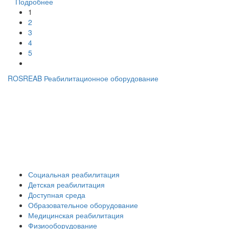
Подробнее
1
2
3
4
5
ROSREAB Реабилитационное оборудование
+7 (391) 203 53 21
+7 (938) 484-73-33
info@rosreab.ru
Социальная реабилитация
Детская реабилитация
Доступная среда
Образовательное оборудование
Медицинская реабилитация
Физиооборудование