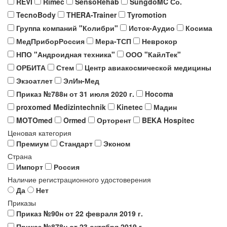
REVI
Rimec
SensoRehab
SungdoMC Со.
TecnoBody
THERA-Trainer
Tyromotion
Группа компаний "Колибри"
Исток-Аудио
Косима
МедПриборРоссия
Мера-ТСП
Неврокор
НПО "Андроидная техника"
ООО "КайлТек"
ОРБИТА
Стем
Центр авиакосмической медицины
Экзоатлет
ЭлИн-Мед
Приказ №788н от 31 июля 2020 г.
Hocoma
proxomed Medizintechnik
Kinetec
Мадин
MOTOmed
Ormed
Орторент
BEKA Hospitec
Ценовая категория
Премиум
Стандарт
Эконом
Страна
Импорт
Россия
Наличие регистрационного удостоверения
Да
Нет
Приказы
Приказ №90н от 22 февраля 2019 г.
Приказ №878н от 23 октября 2019 г.