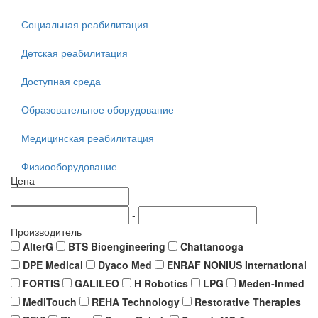
Социальная реабилитация
Детская реабилитация
Доступная среда
Образовательное оборудование
Медицинская реабилитация
Физиооборудование
Цена
-
Производитель
AlterG
BTS Bioengineering
Chattanooga
DPE Medical
Dyaco Med
ENRAF NONIUS International
FORTIS
GALILEO
H Robotics
LPG
Meden-Inmed
MediTouch
REHA Technology
Restorative Therapies