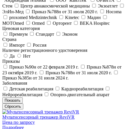
"Андроидная техника"
ООО "КайлТек"
ОРБИТА
Стем
Центр авиакосмической медицины
Экзоатлет
ЭлИн-Мед
Приказ №788н от 31 июля 2020 г.
Hocoma
proxomed Medizintechnik
Kinetec
Мадин
MOTOmed
Ormed
Орторент
BEKA Hospitec
Ценовая категория
Премиум
Стандарт
Эконом
Страна
Импорт
Россия
Наличие регистрационного удостоверения
Да
Нет
Приказы
Приказ №90н от 22 февраля 2019 г.
Приказ №878н от
23 октября 2019 г.
Приказ №788н от 31 июля 2020 г.
Приказ №385н от 31 июля 2024 г.
Заболевания
Детская реабилитация
Кардиореабилитация
Нейрореабилитация
Опорно-двигательный апарат
Мультисенсорный тренажер ReviVR
Цена по запросу
Подробнее