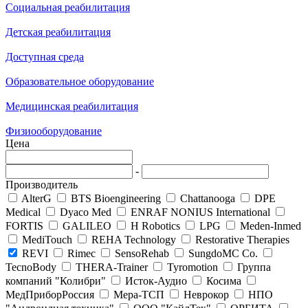
Социальная реабилитация
Детская реабилитация
Доступная среда
Образовательное оборудование
Медицинская реабилитация
Физиооборудование
Цена
-
Производитель
AlterG
BTS Bioengineering
Chattanooga
DPE
Medical
Dyaco Med
ENRAF NONIUS International
FORTIS
GALILEO
H Robotics
LPG
Meden-Inmed
MediTouch
REHA Technology
Restorative Therapies
REVI
Rimec
SensoRehab
SungdoMC Со.
TecnoBody
THERA-Trainer
Tyromotion
Группа
компаний "Колибри"
Исток-Аудио
Косима
МедПриборРоссия
Мера-ТСП
Неврокор
НПО