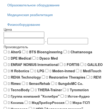
Образовательное оборудование
Медицинская реабилитация
Физиооборудование
Цена
-
Производитель
AlterG
BTS Bioengineering
Chattanooga
DPE Medical
Dyaco Med
ENRAF NONIUS International
FORTIS
GALILEO
H Robotics
LPG
Meden-Inmed
MediTouch
REHA Technology
Restorative Therapies
REVI
Rimec
SensoRehab
SungdoMC Со.
TecnoBody
THERA-Trainer
Tyromotion
Группа компаний "Колибри"
Исток-Аудио
Косима
МедПриборРоссия
Мера-ТСП
Неврокор
НПО "Андроидная техника"